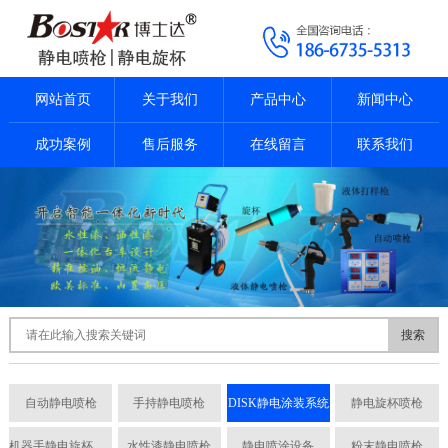
网站首页
关于我们
产品中心
新闻中心
成功案例
售后服务
在线留言
联系我们
搜索
自动静电喷枪
手持静电喷枪
DISK静电涂装系统
静电旋杯喷枪
机器手静电旋杯喷枪
水性漆静电喷枪
静电喷涂设备
粉末静电喷枪