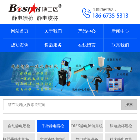
网站首页
关于我们
产品中心
新闻中心
成功案例
售后服务
在线留言
联系我们
搜索
自动静电喷枪
手持静电喷枪
DISK静电涂装系统
静电旋杯喷枪
机器手静电旋杯喷枪
水性漆静电喷枪
静电喷涂设备
粉末静电喷枪