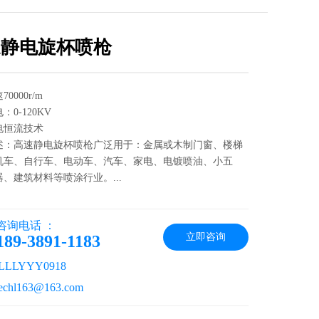
速静电旋杯喷枪
0000r/m
：0-120KV
电恒流技术
述：高速静电旋杯喷枪广泛用于：金属或木制门窗、楼梯
机车、自行车、电动车、汽车、家电、电镀喷油、小五
、建筑材料等喷涂行业。...
咨询电话 ：
立即咨询
189-3891-1183
LLYYY0918
hl163@163.com