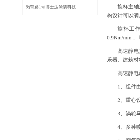
旋杯主轴
岗背路1号博士达涂装科技
构设计可以满
旋杯工作气
0.9Nm/min 
高速静电
乐器、建筑材
高速静电
1、组件
2、重心
3、涡轮
4、多种