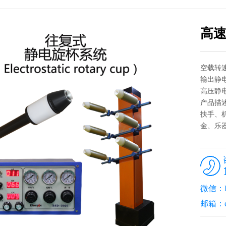
高
空载转速7
输出静电
高压静
产品描
扶手、
金、乐器
微信：L
邮箱：ec