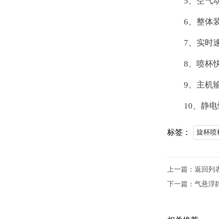
5、空气
6、整体
7、实时
8、喷杯
9、主机输
10、静
标签：
旋杯喷
上一篇：
返回列
下一篇：
气悬浮