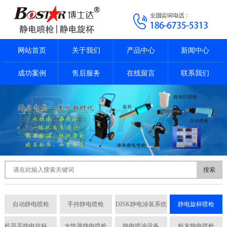
网站首页
关于我们
产品中心
新闻中心
成功案例
售后服务
在线留言
联系我们
搜索
自动静电喷枪
手持静电喷枪
DISK静电涂装系统
静电旋杯喷枪
机器手静电旋杯喷枪
水性漆静电喷枪
静电喷涂设备
粉末静电喷枪